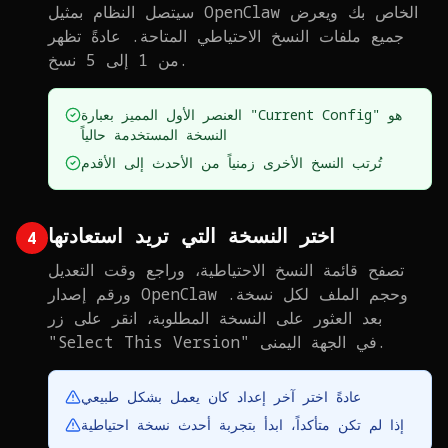
سيتصل النظام بمثيل OpenClaw الخاص بك ويعرض
جميع ملفات النسخ الاحتياطي المتاحة. عادةً تظهر
من 1 إلى 5 نسخ.
العنصر الأول المميز بعبارة "Current Config" هو
النسخة المستخدمة حالياً
تُرتب النسخ الأخرى زمنياً من الأحدث إلى الأقدم
اختر النسخة التي تريد استعادتها
4
تصفح قائمة النسخ الاحتياطية، وراجع وقت التعديل
ورقم إصدار OpenClaw وحجم الملف لكل نسخة.
بعد العثور على النسخة المطلوبة، انقر على زر
"Select This Version" في الجهة اليمنى.
عادةً اختر آخر إعداد كان يعمل بشكل طبيعي
إذا لم تكن متأكداً، ابدأ بتجربة أحدث نسخة احتياطية