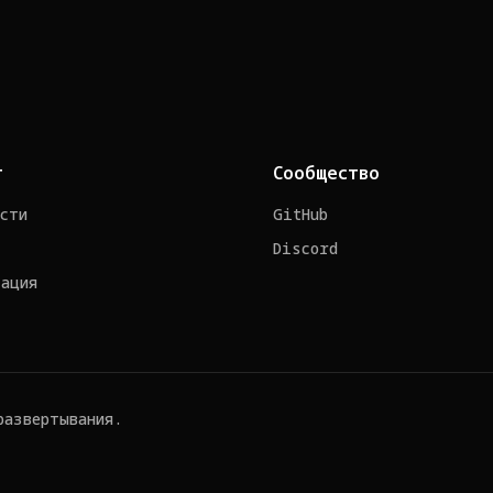
т
Сообщество
сти
GitHub
Discord
ация
развертывания.