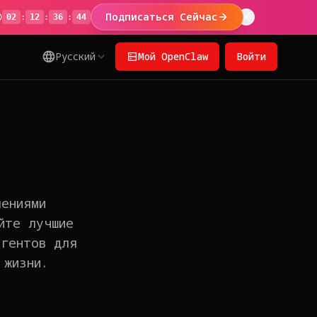
Подписаться Сейчас
02
:
12
:
36
:
44
Русский
Мой OpenClaw
Войти
лениями
йте лучшие
агентов для
 жизни.