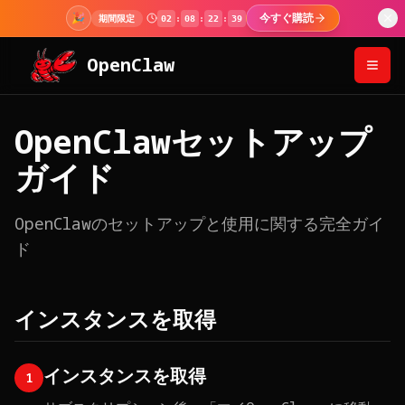
🎉
今すぐ購読
期間限定
02
:
08
:
22
:
39
OpenClaw
OpenClawセットアップ
ガイド
OpenClawのセットアップと使用に関する完全ガイ
ド
インスタンスを取得
インスタンスを取得
1