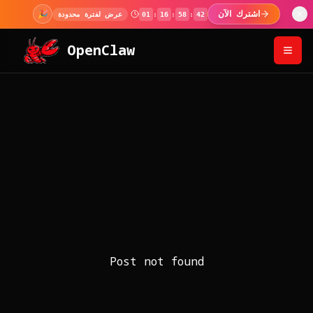
اشترك الآن
🎉
عرض لفترة محدودة
01
:
16
:
58
:
42
OpenClaw
Post not found